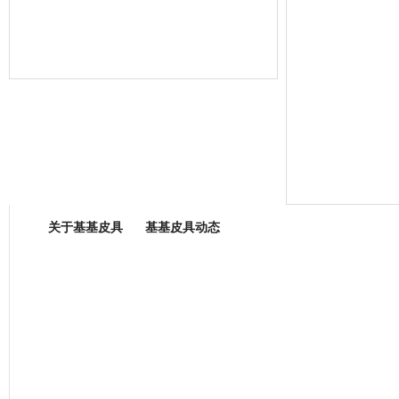
箱包专业委员会
关于基基皮具
基基皮具动态
厂营业执照