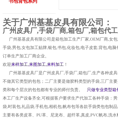
书包背包系列
关于广州基基皮具有限公司：
广州皮具厂,手袋厂商,箱包厂,箱包代
广州基基皮具有限公司是箱包加工生产厂家,OEM厂商,女包加
手袋,男包,女包加工贴牌,银包,书包,化妆包,电子皮套,背包
订单生产加工厂商企业。
欢迎
来样加工,来图加工,来料加工
！
广州基基皮具厂是广州皮具厂,手袋厂,箱包厂,生产各种皮具
不做其它类型的包包；二厂主要是做胶料类型的手袋,三厂主要
类和每个层次的包包都有专业的师付负责。
只做专业类型箱包
本工厂生产设备齐全,可根据客户要求生产代加工各种手袋：男女皮
袋,时装包,礼品袋,手机包,相机包,帆布包等各款手袋类包包制
主要有各类皮革、PU革、尼龙布、超纤革,真皮,PVC帆布,洗水