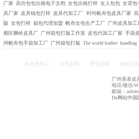
厂家
高仿包包出格电子文档
女包出格打样
女人包包
女背包
具厂家
皮具钱包打样
皮具代加工厂
时尚帆布包皮具厂家
高
版
女包打样
箱包代理加盟
帆布女包生产工厂
广州皮具加工
都区狮岭皮具厂
广州箱包打版工作室
皮包代加工厂家
手袋
州帆布包手袋加工厂
广州箱包打板
The world leather
handbag
化妆包加工
|
女包定制
|
男包定制
|
钱包定
广州基基皮
电话/微信/Wha
邮箱：admin@g
De网站中国国