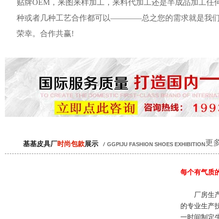
贴牌OEM，来图来样加工，来料代加工还是半成品加工任
种或者几种工艺合作都可以————总之您的需求就是我
荣幸。合作共赢!
更多
基基皮具厂
时尚包款
展示
/
GGPIJU FASHION SHOES EXHIBITION
每个有气质
厂房生产
的专业生产
一时间制定