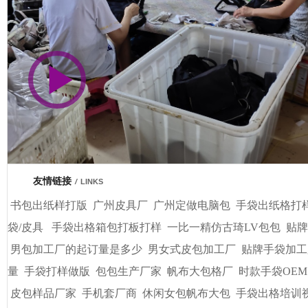
市商会会员单位
友情链接
/
LINKS
书包出纸样打版
广州皮具厂
广州定做电脑包
手袋出纸格打
袋/皮具
手袋出格箱包打板打样
一比一精仿古琦LV包包
贴牌
男包加工厂的起订量是多少
男女式皮包加工厂
贴牌手袋加工
量
手袋打样做版
包包生产厂家
帆布大包格厂
时款手袋OEM
皮包样品厂家
手机套厂商
休闲女包帆布大包
手袋出格培训