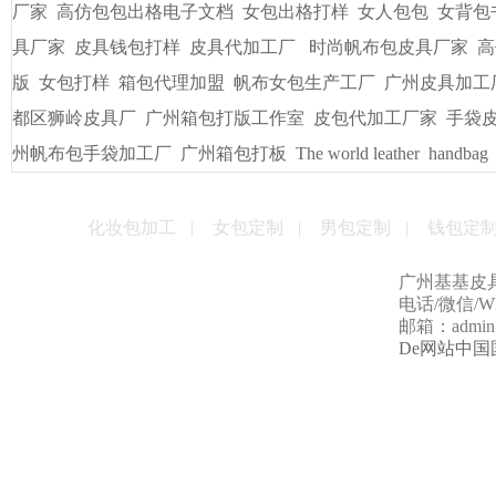
友情链接
/
LINKS
书包出纸样打版
广州皮具厂
广州定做电脑包
手袋出纸格打
袋/皮具
手袋出格箱包打板打样
一比一精仿古琦LV包包
贴牌
男包加工厂的起订量是多少
男女式皮包加工厂
贴牌手袋加工
量
手袋打样做版
包包生产厂家
帆布大包格厂
时款手袋OEM
皮包样品厂家
手机套厂商
休闲女包帆布大包
手袋出格培训
厂家
高仿包包出格电子文档
女包出格打样
女人包包
女背包
具厂家
皮具钱包打样
皮具代加工厂
时尚帆布包皮具厂家
高
版
女包打样
箱包代理加盟
帆布女包生产工厂
广州皮具加工
都区狮岭皮具厂
广州箱包打版工作室
皮包代加工厂家
手袋
州帆布包手袋加工厂
广州箱包打板
The world leather
handbag