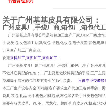
书包背包系列
关于广州基基皮具有限公司：
广州皮具厂,手袋厂商,箱包厂,箱包代
广州基基皮具有限公司是箱包加工生产厂家,OEM厂商,女包加
手袋,男包,女包加工贴牌,银包,书包,化妆包,电子皮套,背包
订单生产加工厂商企业。
欢迎
来样加工,来图加工,来料加工
！
广州基基皮具厂是广州皮具厂,手袋厂,箱包厂,生产各种皮具
不做其它类型的包包；二厂主要是做胶料类型的手袋,三厂主要
类和每个层次的包包都有专业的师付负责。
只做专业类型箱包
本工厂生产设备齐全,可根据客户要求生产代加工各种手袋：男女皮
袋,时装包,礼品袋,手机包,相机包,帆布包等各款手袋类包包制
主要有各类皮革、PU革、尼龙布、超纤革,真皮,PVC帆布,洗水