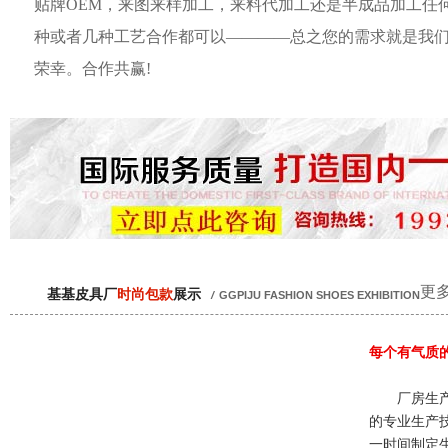
贴牌OEM，来图来样加工，来料代加工还是半成品加工任
种或者几种工艺合作都可以————总之您的需求就是我
荣幸。合作共赢!
更多
基基皮具厂
时尚包款
展示
/
GGPIJU FASHION SHOES EXHIBITION
每个有气质
厂房生产
的专业生产
一时间制定