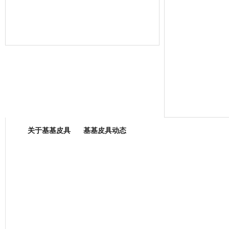
箱包专业委员会
关于基基皮具
基基皮具动态
厂营业执照