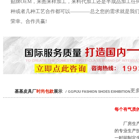
贴牌OEM，来图来样加工，来料代加工还是半成品加工任
种或者几种工艺合作都可以————总之您的需求就是我
荣幸。合作共赢!
更多
基基皮具厂
时尚包款
展示
/
GGPIJU FASHION SHOES EXHIBITION
每个有气质
厂房生产
的专业生产
一时间制定