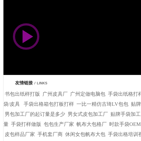
市商会会员单位
友情链接
/
LINKS
书包出纸样打版
广州皮具厂
广州定做电脑包
手袋出纸格打
袋/皮具
手袋出格箱包打板打样
一比一精仿古琦LV包包
贴牌
男包加工厂的起订量是多少
男女式皮包加工厂
贴牌手袋加工
量
手袋打样做版
包包生产厂家
帆布大包格厂
时款手袋OEM
皮包样品厂家
手机套厂商
休闲女包帆布大包
手袋出格培训