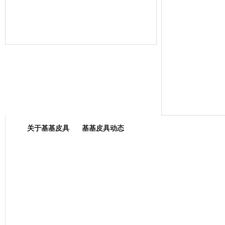
箱包专业委员会
关于基基皮具
基基皮具动态
厂营业执照