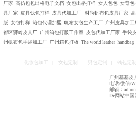
厂家
高仿包包出格电子文档
女包出格打样
女人包包
女背包
具厂家
皮具钱包打样
皮具代加工厂
时尚帆布包皮具厂家
高
版
女包打样
箱包代理加盟
帆布女包生产工厂
广州皮具加工
都区狮岭皮具厂
广州箱包打版工作室
皮包代加工厂家
手袋
州帆布包手袋加工厂
广州箱包打板
The world leather
handbag
化妆包加工
|
女包定制
|
男包定制
|
钱包定
广州基基皮
电话/微信/Wha
邮箱：admin@g
De网站中国国