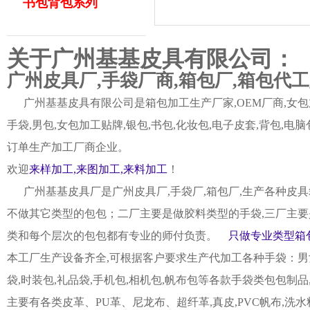
书包背包系列
关于广州基基皮具有限公司：
广州皮具厂,手袋厂商,箱包厂,箱包代
广州基基皮具有限公司是箱包加工生产厂家,OEM厂商,女包加
手袋,男包,女包加工贴牌,银包,书包,化妆包,电子皮套,背包
订单生产加工厂商企业。
欢迎
来样加工,来图加工,来料加工
！
广州基基皮具厂是广州皮具厂,手袋厂,箱包厂,生产各种皮具
不做其它类型的包包；二厂主要是做胶料类型的手袋,三厂主要
类和每个层次的包包都有专业的师付负责。
只做专业类型箱包
本工厂生产设备齐全,可根据客户要求生产代加工各种手袋：男女皮
袋,时装包,礼品袋,手机包,相机包,帆布包等各款手袋类包包制
主要有各类皮革、PU革、尼龙布、超纤革,真皮,PVC帆布,洗水