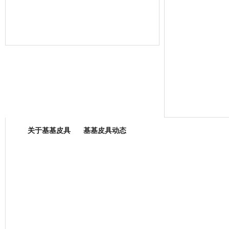
箱包专业委员会
关于基基皮具
基基皮具动态
厂营业执照