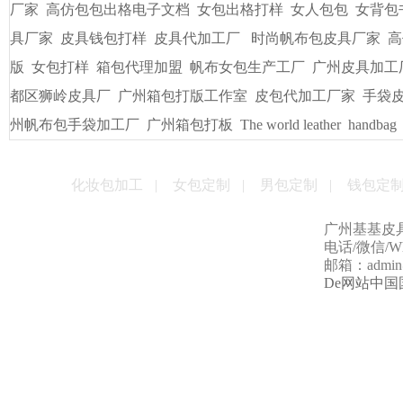
厂家
高仿包包出格电子文档
女包出格打样
女人包包
女背包
具厂家
皮具钱包打样
皮具代加工厂
时尚帆布包皮具厂家
高
版
女包打样
箱包代理加盟
帆布女包生产工厂
广州皮具加工
都区狮岭皮具厂
广州箱包打版工作室
皮包代加工厂家
手袋
州帆布包手袋加工厂
广州箱包打板
The world leather
handbag
化妆包加工
|
女包定制
|
男包定制
|
钱包定
广州基基皮
电话/微信/Wha
邮箱：admin@g
De网站中国国