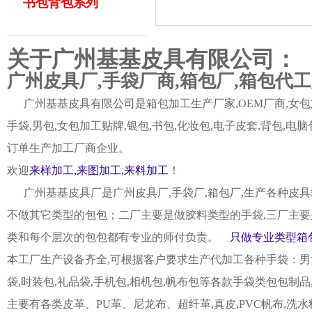
书包背包系列
关于广州基基皮具有限公司：
广州皮具厂,手袋厂商,箱包厂,箱包代
广州基基皮具有限公司是箱包加工生产厂家,OEM厂商,女包加
手袋,男包,女包加工贴牌,银包,书包,化妆包,电子皮套,背包
订单生产加工厂商企业。
欢迎
来样加工,来图加工,来料加工
！
广州基基皮具厂是广州皮具厂,手袋厂,箱包厂,生产各种皮具
不做其它类型的包包；二厂主要是做胶料类型的手袋,三厂主要
类和每个层次的包包都有专业的师付负责。
只做专业类型箱包
本工厂生产设备齐全,可根据客户要求生产代加工各种手袋：男女皮
袋,时装包,礼品袋,手机包,相机包,帆布包等各款手袋类包包制
主要有各类皮革、PU革、尼龙布、超纤革,真皮,PVC帆布,洗水