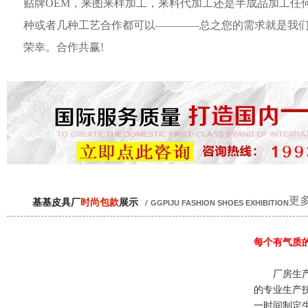
贴牌OEM，来图来样加工，来料代加工还是半成品加工任
种或者几种工艺合作都可以————总之您的需求就是我
荣幸。合作共赢!
更多
基基皮具厂
时尚包款
展示
/
GGPIJU FASHION SHOES EXHIBITION
每个有气质
厂房生产
的专业生产
一时间制定