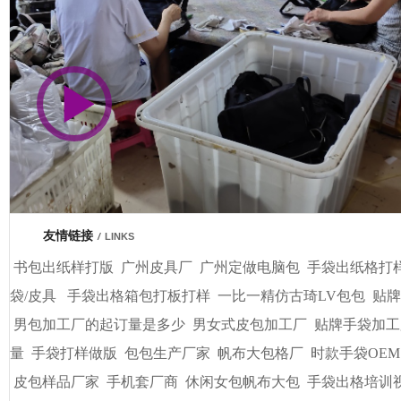
市商会会员单位
友情链接
/
LINKS
书包出纸样打版
广州皮具厂
广州定做电脑包
手袋出纸格打
袋/皮具
手袋出格箱包打板打样
一比一精仿古琦LV包包
贴牌
男包加工厂的起订量是多少
男女式皮包加工厂
贴牌手袋加工
量
手袋打样做版
包包生产厂家
帆布大包格厂
时款手袋OEM
皮包样品厂家
手机套厂商
休闲女包帆布大包
手袋出格培训