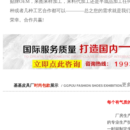
贴牌OEM，来图来样加工，来料代加工还是半成品加工任
种或者几种工艺合作都可以————总之您的需求就是我
荣幸。合作共赢!
更多
基基皮具厂
时尚包款
展示
/
GGPIJU FASHION SHOES EXHIBITION
每个有气质
厂房生产
的专业生产
一时间制定