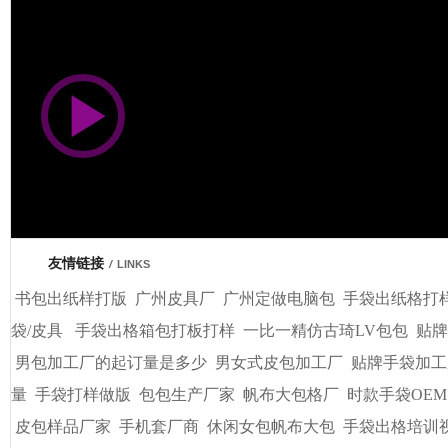
市商会会员单位
友情链接
/
LINKS
书包出纸样打版
广州皮具厂
广州定做电脑包
手袋出纸格打
袋/皮具
手袋出格箱包打板打样
一比一精仿古琦LV包包
贴牌
男包加工厂的起订量是多少
男女式皮包加工厂
贴牌手袋加工
量
手袋打样做版
包包生产厂家
帆布大包格厂
时款手袋OEM
皮包样品厂家
手机套厂商
休闲女包帆布大包
手袋出格培训