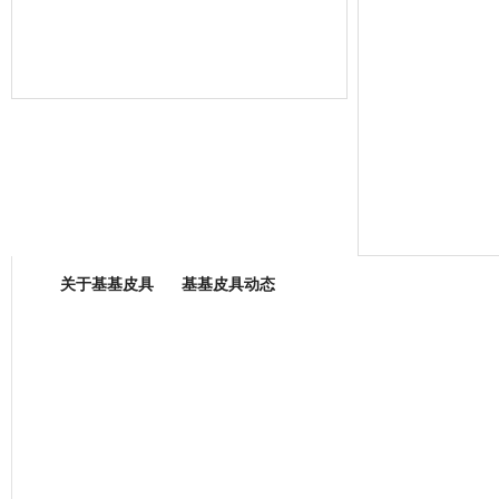
箱包专业委员会
关于基基皮具
基基皮具动态
厂营业执照