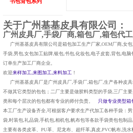
书包背包系列
关于广州基基皮具有限公司：
广州皮具厂,手袋厂商,箱包厂,箱包代
广州基基皮具有限公司是箱包加工生产厂家,OEM厂商,女包加
手袋,男包,女包加工贴牌,银包,书包,化妆包,电子皮套,背包
订单生产加工厂商企业。
欢迎
来样加工,来图加工,来料加工
！
广州基基皮具厂是广州皮具厂,手袋厂,箱包厂,生产各种皮具
不做其它类型的包包；二厂主要是做胶料类型的手袋,三厂主要
类和每个层次的包包都有专业的师付负责。
只做专业类型箱包
本工厂生产设备齐全,可根据客户要求生产代加工各种手袋：男女皮
袋,时装包,礼品袋,手机包,相机包,帆布包等各款手袋类包包制
主要有各类皮革、PU革、尼龙布、超纤革,真皮,PVC帆布,洗水