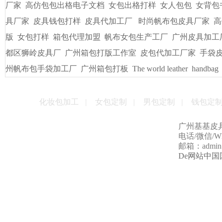
厂家
高仿包包出格电子文档
女包出格打样
女人包包
女背包
具厂家
皮具钱包打样
皮具代加工厂
时尚帆布包皮具厂家
高
版
女包打样
箱包代理加盟
帆布女包生产工厂
广州皮具加工
都区狮岭皮具厂
广州箱包打版工作室
皮包代加工厂家
手袋
州帆布包手袋加工厂
广州箱包打板
The world leather
handbag
化妆包加工
|
女包定制
|
男包定制
|
钱包定
广州基基皮
电话/微信/Wha
邮箱：admin@g
De网站中国国