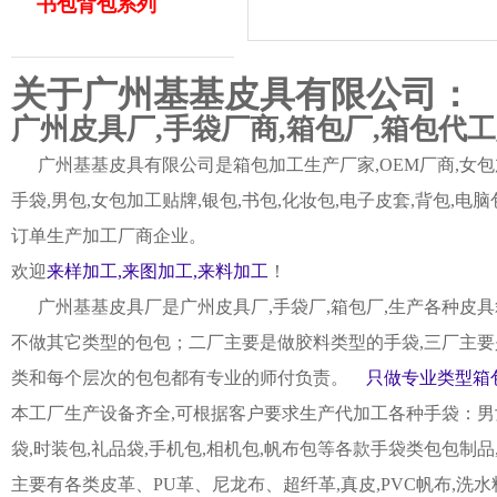
书包背包系列
关于广州基基皮具有限公司：
广州皮具厂,手袋厂商,箱包厂,箱包代
广州基基皮具有限公司是箱包加工生产厂家,OEM厂商,女包加
手袋,男包,女包加工贴牌,银包,书包,化妆包,电子皮套,背包
订单生产加工厂商企业。
欢迎
来样加工,来图加工,来料加工
！
广州基基皮具厂是广州皮具厂,手袋厂,箱包厂,生产各种皮具
不做其它类型的包包；二厂主要是做胶料类型的手袋,三厂主要
类和每个层次的包包都有专业的师付负责。
只做专业类型箱包
本工厂生产设备齐全,可根据客户要求生产代加工各种手袋：男女皮
袋,时装包,礼品袋,手机包,相机包,帆布包等各款手袋类包包制
主要有各类皮革、PU革、尼龙布、超纤革,真皮,PVC帆布,洗水