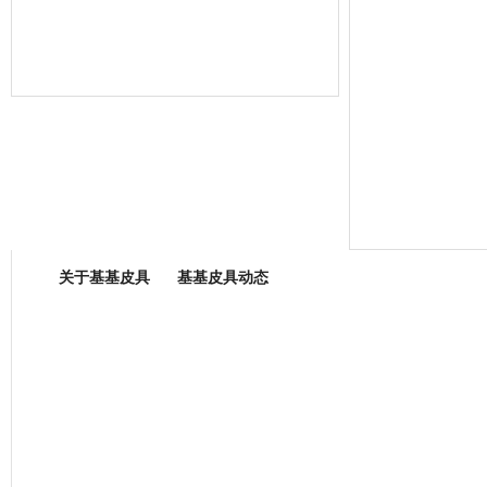
箱包专业委员会
关于基基皮具
基基皮具动态
厂营业执照