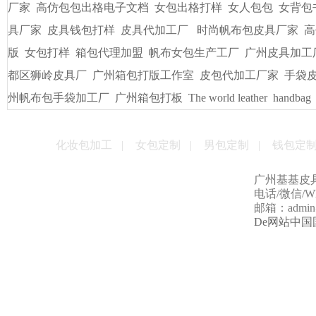
厂家
高仿包包出格电子文档
女包出格打样
女人包包
女背包
具厂家
皮具钱包打样
皮具代加工厂
时尚帆布包皮具厂家
高
版
女包打样
箱包代理加盟
帆布女包生产工厂
广州皮具加工
都区狮岭皮具厂
广州箱包打版工作室
皮包代加工厂家
手袋
州帆布包手袋加工厂
广州箱包打板
The world leather
handbag
化妆包加工
|
女包定制
|
男包定制
|
钱包定
广州基基皮
电话/微信/Wha
邮箱：admin@g
De网站中国国