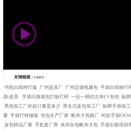
市商会会员单位
友情链接
/
LINKS
书包出纸样打版
广州皮具厂
广州定做电脑包
手袋出纸格打
袋/皮具
手袋出格箱包打板打样
一比一精仿古琦LV包包
贴牌
男包加工厂的起订量是多少
男女式皮包加工厂
贴牌手袋加工
量
手袋打样做版
包包生产厂家
帆布大包格厂
时款手袋OEM
皮包样品厂家
手机套厂商
休闲女包帆布大包
手袋出格培训