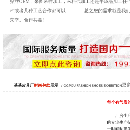
贴牌OEM，来图来样加工，来料代加工还是半成品加工任
种或者几种工艺合作都可以————总之您的需求就是我
荣幸。合作共赢!
更多
基基皮具厂
时尚包款
展示
/
GGPIJU FASHION SHOES EXHIBITION
每个有气质
厂房生产
的专业生产
一时间制定