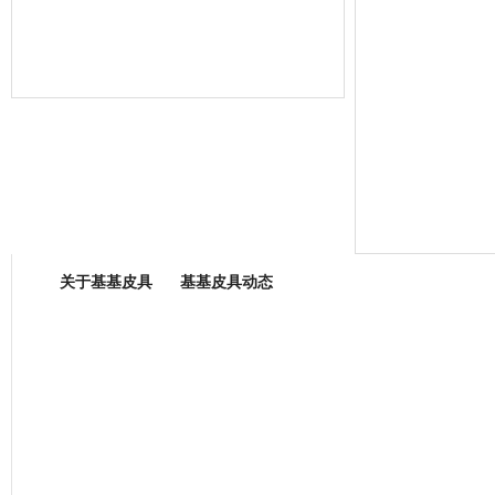
箱包专业委员会
关于基基皮具
基基皮具动态
厂营业执照