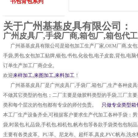
书包背包系列
关于广州基基皮具有限公司：
广州皮具厂,手袋厂商,箱包厂,箱包代
广州基基皮具有限公司是箱包加工生产厂家,OEM厂商,女包加
手袋,男包,女包加工贴牌,银包,书包,化妆包,电子皮套,背包
订单生产加工厂商企业。
欢迎
来样加工,来图加工,来料加工
！
广州基基皮具厂是广州皮具厂,手袋厂,箱包厂,生产各种皮具
不做其它类型的包包；二厂主要是做胶料类型的手袋,三厂主要
类和每个层次的包包都有专业的师付负责。
只做专业类型箱包
本工厂生产设备齐全,可根据客户要求生产代加工各种手袋：男女皮
袋,时装包,礼品袋,手机包,相机包,帆布包等各款手袋类包包制
主要有各类皮革、PU革、尼龙布、超纤革,真皮,PVC帆布,洗水