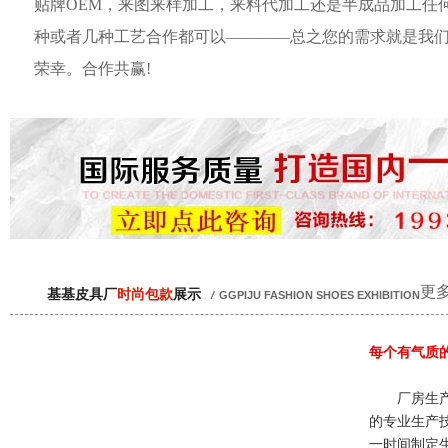
贴牌OEM，来图来样加工，来料代加工还是半成品加工任
种或者几种工艺合作都可以————总之您的需求就是我
荣幸。合作共赢!
更多
基基皮具厂
时尚包款
展示
/
GGPIJU FASHION SHOES EXHIBITION
每个有气质
厂房生产
的专业生产
一时间制定