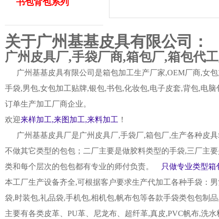
书包背包系列
关于广州基基皮具有限公司：
广州皮具厂,手袋厂商,箱包厂,箱包代
广州基基皮具有限公司是箱包加工生产厂家,OEM厂商,女包加
手袋,男包,女包加工贴牌,银包,书包,化妆包,电子皮套,背包
订单生产加工厂商企业。
欢迎
来样加工,来图加工,来料加工
！
广州基基皮具厂是广州皮具厂,手袋厂,箱包厂,生产各种皮具
不做其它类型的包包；二厂主要是做胶料类型的手袋,三厂主要
类和每个层次的包包都有专业的师付负责。
只做专业类型箱包
本工厂生产设备齐全,可根据客户要求生产代加工各种手袋：男女皮
袋,时装包,礼品袋,手机包,相机包,帆布包等各款手袋类包包制
主要有各类皮革、PU革、尼龙布、超纤革,真皮,PVC帆布,洗水