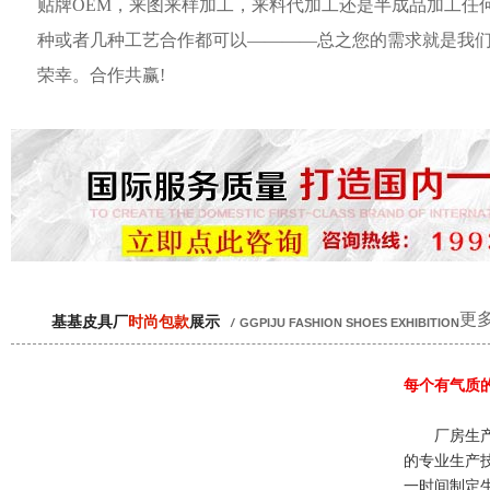
贴牌OEM，来图来样加工，来料代加工还是半成品加工任
种或者几种工艺合作都可以————总之您的需求就是我
荣幸。合作共赢!
更多
基基皮具厂
时尚包款
展示
/
GGPIJU FASHION SHOES EXHIBITION
每个有气质
厂房生产
的专业生产
一时间制定