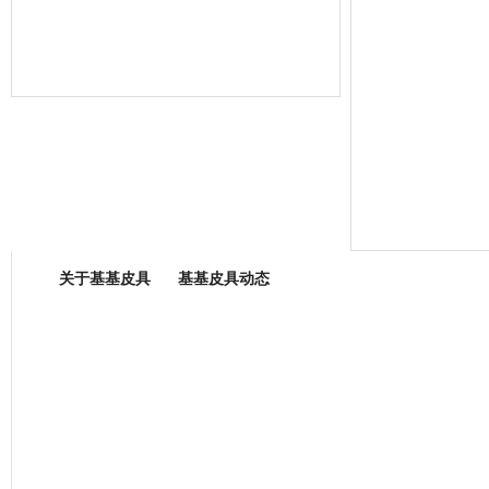
箱包专业委员会
关于基基皮具
基基皮具动态
厂营业执照