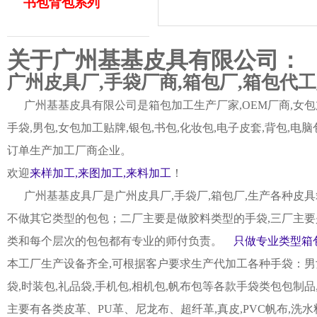
书包背包系列
关于广州基基皮具有限公司：
广州皮具厂,手袋厂商,箱包厂,箱包代
广州基基皮具有限公司是箱包加工生产厂家,OEM厂商,女包加
手袋,男包,女包加工贴牌,银包,书包,化妆包,电子皮套,背包
订单生产加工厂商企业。
欢迎
来样加工,来图加工,来料加工
！
广州基基皮具厂是广州皮具厂,手袋厂,箱包厂,生产各种皮具
不做其它类型的包包；二厂主要是做胶料类型的手袋,三厂主要
类和每个层次的包包都有专业的师付负责。
只做专业类型箱包
本工厂生产设备齐全,可根据客户要求生产代加工各种手袋：男女皮
袋,时装包,礼品袋,手机包,相机包,帆布包等各款手袋类包包制
主要有各类皮革、PU革、尼龙布、超纤革,真皮,PVC帆布,洗水