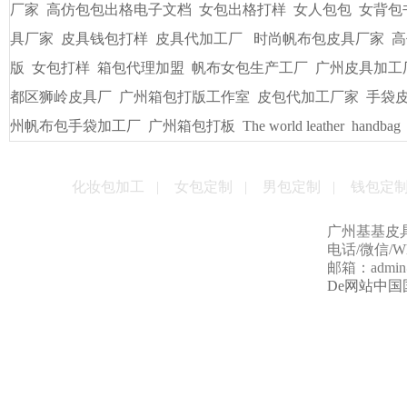
友情链接
/
LINKS
书包出纸样打版
广州皮具厂
广州定做电脑包
手袋出纸格打
袋/皮具
手袋出格箱包打板打样
一比一精仿古琦LV包包
贴牌
男包加工厂的起订量是多少
男女式皮包加工厂
贴牌手袋加工
量
手袋打样做版
包包生产厂家
帆布大包格厂
时款手袋OEM
皮包样品厂家
手机套厂商
休闲女包帆布大包
手袋出格培训
厂家
高仿包包出格电子文档
女包出格打样
女人包包
女背包
具厂家
皮具钱包打样
皮具代加工厂
时尚帆布包皮具厂家
高
版
女包打样
箱包代理加盟
帆布女包生产工厂
广州皮具加工
都区狮岭皮具厂
广州箱包打版工作室
皮包代加工厂家
手袋
州帆布包手袋加工厂
广州箱包打板
The world leather
handbag