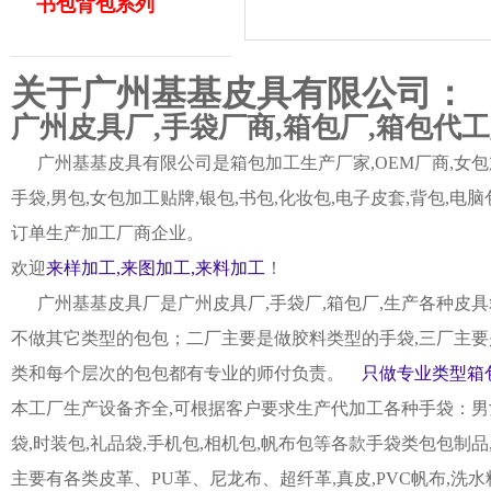
书包背包系列
关于广州基基皮具有限公司：
广州皮具厂,手袋厂商,箱包厂,箱包代
广州基基皮具有限公司是箱包加工生产厂家,OEM厂商,女包加
手袋,男包,女包加工贴牌,银包,书包,化妆包,电子皮套,背包
订单生产加工厂商企业。
欢迎
来样加工,来图加工,来料加工
！
广州基基皮具厂是广州皮具厂,手袋厂,箱包厂,生产各种皮具
不做其它类型的包包；二厂主要是做胶料类型的手袋,三厂主要
类和每个层次的包包都有专业的师付负责。
只做专业类型箱包
本工厂生产设备齐全,可根据客户要求生产代加工各种手袋：男女皮
袋,时装包,礼品袋,手机包,相机包,帆布包等各款手袋类包包制
主要有各类皮革、PU革、尼龙布、超纤革,真皮,PVC帆布,洗水