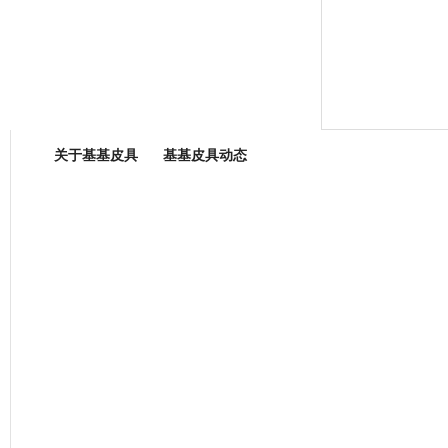
箱包专业委员会
关于基基皮具
基基皮具动态
厂营业执照