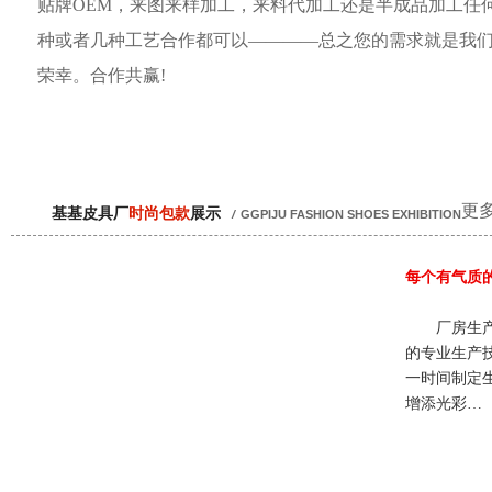
贴牌OEM，来图来样加工，来料代加工还是半成品加工任
种或者几种工艺合作都可以————总之您的需求就是我
荣幸。合作共赢!
更多
基基皮具厂
时尚包款
展示
/
GGPIJU FASHION SHOES EXHIBITION
每个有气质
厂房生产
的专业生产
一时间制定