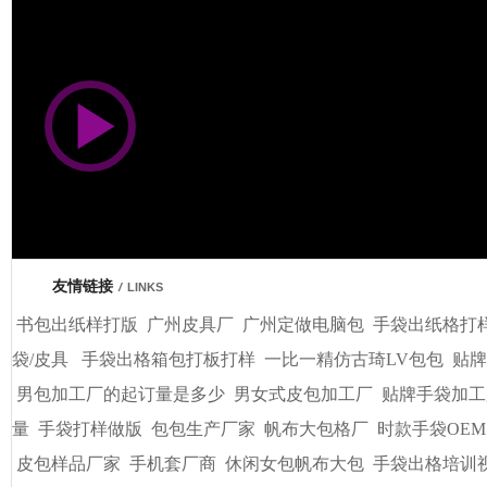
市商会会员单位
友情链接
/
LINKS
书包出纸样打版
广州皮具厂
广州定做电脑包
手袋出纸格打
袋/皮具
手袋出格箱包打板打样
一比一精仿古琦LV包包
贴牌
男包加工厂的起订量是多少
男女式皮包加工厂
贴牌手袋加工
量
手袋打样做版
包包生产厂家
帆布大包格厂
时款手袋OEM
皮包样品厂家
手机套厂商
休闲女包帆布大包
手袋出格培训