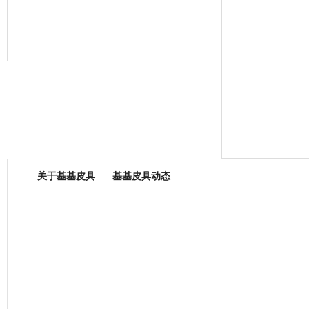
箱包专业委员会
关于基基皮具
基基皮具动态
厂营业执照