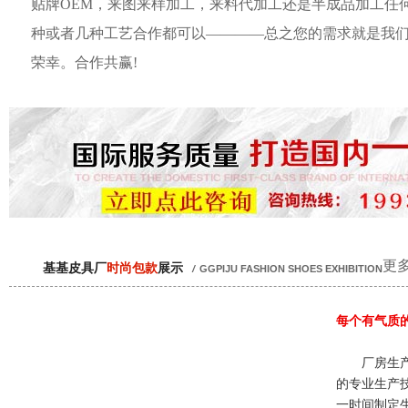
贴牌OEM，来图来样加工，来料代加工还是半成品加工任
种或者几种工艺合作都可以————总之您的需求就是我
荣幸。合作共赢!
更多
基基皮具厂
时尚包款
展示
/
GGPIJU FASHION SHOES EXHIBITION
每个有气质
厂房生产
的专业生产
一时间制定