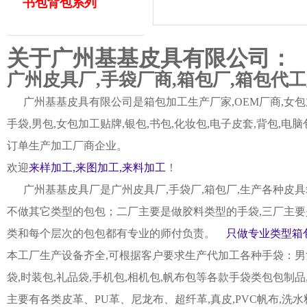
书包背包系列
关于广州基基皮具有限公司：
广州皮具厂,手袋厂商,箱包厂,箱包代
广州基基皮具有限公司是箱包加工生产厂家,OEM厂商,女包加
手袋,男包,女包加工贴牌,银包,书包,化妆包,电子皮套,背包
订单生产加工厂商企业。
欢迎
来样加工,来图加工,来料加工
！
广州基基皮具厂是广州皮具厂,手袋厂,箱包厂,生产各种皮具
不做其它类型的包包；二厂主要是做胶料类型的手袋,三厂主要
类和每个层次的包包都有专业的师付负责。
只做专业类型箱包
本工厂生产设备齐全,可根据客户要求生产代加工各种手袋：男女皮
袋,时装包,礼品袋,手机包,相机包,帆布包等各款手袋类包包制
主要有各类皮革、PU革、尼龙布、超纤革,真皮,PVC帆布,洗水