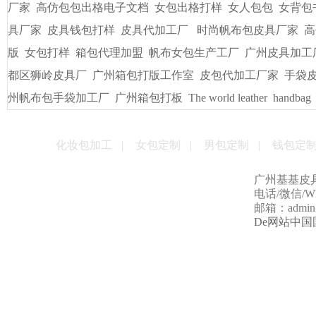
厂家
高仿包包出格电子文档
女包出格打样
女人包包
女背包
具厂家
皮具钱包打样
皮具代加工厂
时尚帆布包皮具厂家
高
版
女包打样
箱包代理加盟
帆布女包生产工厂
广州皮具加工
都区狮岭皮具厂
广州箱包打版工作室
皮包代加工厂家
手袋
州帆布包手袋加工厂
广州箱包打板
The world leather
handbag
化妆包加工
|
女包定制
|
男包定制
|
钱包定
广州基基皮
电话/微信/Wha
邮箱：admin@g
De网站中国国