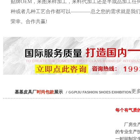
贴牌OEM，来图来样加工，来料代加工还是半成品加工任
种或者几种工艺合作都可以————总之您的需求就是我
荣幸。合作共赢!
更多
基基皮具厂
时尚包款
展示
/
GGPIJU FASHION SHOES EXHIBITION
每个有气质
厂房生产
的专业生产
一时间制定