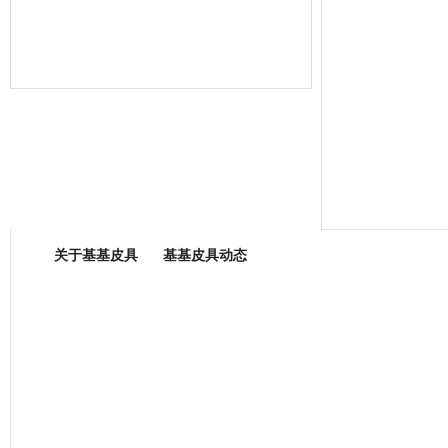
箱包专业委员会
关于基基皮具
基基皮具动态
厂营业执照