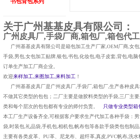
书包背包系列
关于广州基基皮具有限公司：
广州皮具厂,手袋厂商,箱包厂,箱包代
广州基基皮具有限公司是箱包加工生产厂家,OEM厂商,女包加
手袋,男包,女包加工贴牌,银包,书包,化妆包,电子皮套,背包
订单生产加工厂商企业。
欢迎
来样加工,来图加工,来料加工
！
广州基基皮具厂是广州皮具厂,手袋厂,箱包厂,生产各种皮具
不做其它类型的包包；二厂主要是做胶料类型的手袋,三厂主要
类和每个层次的包包都有专业的师付负责。
只做专业类型箱包
本工厂生产设备齐全,可根据客户要求生产代加工各种手袋：男女皮
袋,时装包,礼品袋,手机包,相机包,帆布包等各款手袋类包包制
主要有各类皮革、PU革、尼龙布、超纤革,真皮,PVC帆布,洗水