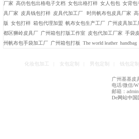
友情链接
/
LINKS
书包出纸样打版
广州皮具厂
广州定做电脑包
手袋出纸格打
袋/皮具
手袋出格箱包打板打样
一比一精仿古琦LV包包
贴牌
男包加工厂的起订量是多少
男女式皮包加工厂
贴牌手袋加工
量
手袋打样做版
包包生产厂家
帆布大包格厂
时款手袋OEM
皮包样品厂家
手机套厂商
休闲女包帆布大包
手袋出格培训
厂家
高仿包包出格电子文档
女包出格打样
女人包包
女背包
具厂家
皮具钱包打样
皮具代加工厂
时尚帆布包皮具厂家
高
版
女包打样
箱包代理加盟
帆布女包生产工厂
广州皮具加工
都区狮岭皮具厂
广州箱包打版工作室
皮包代加工厂家
手袋
州帆布包手袋加工厂
广州箱包打板
The world leather
handbag