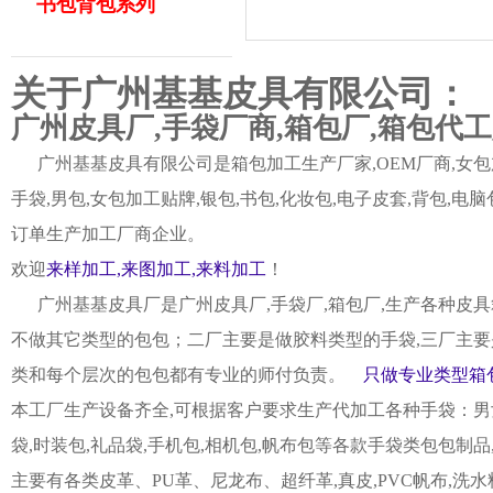
书包背包系列
关于广州基基皮具有限公司：
广州皮具厂,手袋厂商,箱包厂,箱包代
广州基基皮具有限公司是箱包加工生产厂家,OEM厂商,女包加
手袋,男包,女包加工贴牌,银包,书包,化妆包,电子皮套,背包
订单生产加工厂商企业。
欢迎
来样加工,来图加工,来料加工
！
广州基基皮具厂是广州皮具厂,手袋厂,箱包厂,生产各种皮具
不做其它类型的包包；二厂主要是做胶料类型的手袋,三厂主要
类和每个层次的包包都有专业的师付负责。
只做专业类型箱包
本工厂生产设备齐全,可根据客户要求生产代加工各种手袋：男女皮
袋,时装包,礼品袋,手机包,相机包,帆布包等各款手袋类包包制
主要有各类皮革、PU革、尼龙布、超纤革,真皮,PVC帆布,洗水