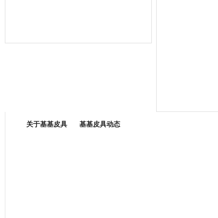
箱包专业委员会
关于基基皮具
基基皮具动态
厂营业执照