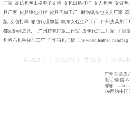
厂家
高仿包包出格电子文档
女包出格打样
女人包包
女背包
具厂家
皮具钱包打样
皮具代加工厂
时尚帆布包皮具厂家
高
版
女包打样
箱包代理加盟
帆布女包生产工厂
广州皮具加工
都区狮岭皮具厂
广州箱包打版工作室
皮包代加工厂家
手袋
州帆布包手袋加工厂
广州箱包打板
The world leather
handbag
化妆包加工
|
女包定制
|
男包定制
|
钱包定
广州基基皮
电话/微信/Wha
邮箱：admin@g
De网站中国国