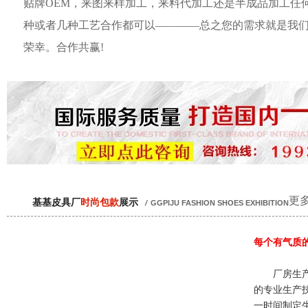
贴牌OEM，来图来样加工，来料代加工还是半成品加工任
种或者几种工艺合作都可以————总之您的需求就是我
荣幸。合作共赢!
更多
基基皮具厂
时尚包款
展示
/
GGPIJU FASHION SHOES EXHIBITION
每个有气质
厂房生产
的专业生产
一时间制定