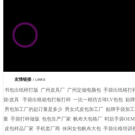
市商会会员单位
友情链接
/
LINKS
书包出纸样打版
广州皮具厂
广州定做电脑包
手袋出纸格打
袋/皮具
手袋出格箱包打板打样
一比一精仿古琦LV包包
贴牌
男包加工厂的起订量是多少
男女式皮包加工厂
贴牌手袋加工
量
手袋打样做版
包包生产厂家
帆布大包格厂
时款手袋OEM
皮包样品厂家
手机套厂商
休闲女包帆布大包
手袋出格培训