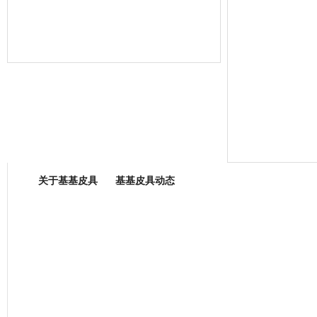
箱包专业委员会
关于基基皮具
基基皮具动态
厂营业执照