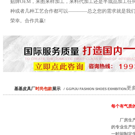
贴牌OEM，来图来样加工，来料代加工还是半成品加工任
种或者几种工艺合作都可以————总之您的需求就是我
荣幸。合作共赢!
更多
基基皮具厂
时尚包款
展示
/
GGPIJU FASHION SHOES EXHIBITION
每个有气质
厂房生产
的专业生产
一时间制定