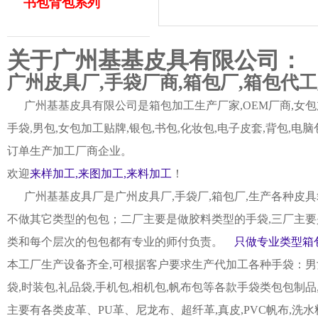
书包背包系列
关于广州基基皮具有限公司：
广州皮具厂,手袋厂商,箱包厂,箱包代
广州基基皮具有限公司是箱包加工生产厂家,OEM厂商,女包加
手袋,男包,女包加工贴牌,银包,书包,化妆包,电子皮套,背包
订单生产加工厂商企业。
欢迎
来样加工,来图加工,来料加工
！
广州基基皮具厂是广州皮具厂,手袋厂,箱包厂,生产各种皮具
不做其它类型的包包；二厂主要是做胶料类型的手袋,三厂主要
类和每个层次的包包都有专业的师付负责。
只做专业类型箱包
本工厂生产设备齐全,可根据客户要求生产代加工各种手袋：男女皮
袋,时装包,礼品袋,手机包,相机包,帆布包等各款手袋类包包制
主要有各类皮革、PU革、尼龙布、超纤革,真皮,PVC帆布,洗水