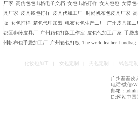
友情链接
/
LINKS
书包出纸样打版
广州皮具厂
广州定做电脑包
手袋出纸格打
袋/皮具
手袋出格箱包打板打样
一比一精仿古琦LV包包
贴牌
男包加工厂的起订量是多少
男女式皮包加工厂
贴牌手袋加工
量
手袋打样做版
包包生产厂家
帆布大包格厂
时款手袋OEM
皮包样品厂家
手机套厂商
休闲女包帆布大包
手袋出格培训
厂家
高仿包包出格电子文档
女包出格打样
女人包包
女背包
具厂家
皮具钱包打样
皮具代加工厂
时尚帆布包皮具厂家
高
版
女包打样
箱包代理加盟
帆布女包生产工厂
广州皮具加工
都区狮岭皮具厂
广州箱包打版工作室
皮包代加工厂家
手袋
州帆布包手袋加工厂
广州箱包打板
The world leather
handbag