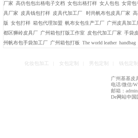
厂家
高仿包包出格电子文档
女包出格打样
女人包包
女背包
具厂家
皮具钱包打样
皮具代加工厂
时尚帆布包皮具厂家
高
版
女包打样
箱包代理加盟
帆布女包生产工厂
广州皮具加工
都区狮岭皮具厂
广州箱包打版工作室
皮包代加工厂家
手袋
州帆布包手袋加工厂
广州箱包打板
The world leather
handbag
化妆包加工
|
女包定制
|
男包定制
|
钱包定
广州基基皮
电话/微信/Wha
邮箱：admin@g
De网站中国国