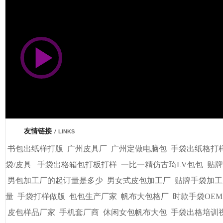
市商会会员单位
友情链接
/
LINKS
书包出纸样打版
广州皮具厂
广州定做电脑包
手袋出纸格打
袋/皮具
手袋出格箱包打板打样
一比一精仿古琦LV包包
贴牌
男包加工厂的起订量是多少
男女式皮包加工厂
贴牌手袋加工
量
手袋打样做版
包包生产厂家
帆布大包格厂
时款手袋OEM
皮包样品厂家
手机套厂商
休闲女包帆布大包
手袋出格培训