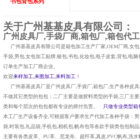
书包背包系列
关于广州基基皮具有限公司：
广州皮具厂,手袋厂商,箱包厂,箱包代
广州基基皮具有限公司是箱包加工生产厂家,OEM厂商,女包加
手袋,男包,女包加工贴牌,银包,书包,化妆包,电子皮套,背包
订单生产加工厂商企业。
欢迎
来样加工,来图加工,来料加工
！
广州基基皮具厂是广州皮具厂,手袋厂,箱包厂,生产各种皮具
不做其它类型的包包；二厂主要是做胶料类型的手袋,三厂主要
类和每个层次的包包都有专业的师付负责。
只做专业类型箱包
本工厂生产设备齐全,可根据客户要求生产代加工各种手袋：男女皮
袋,时装包,礼品袋,手机包,相机包,帆布包等各款手袋类包包制
主要有各类皮革、PU革、尼龙布、超纤革,真皮,PVC帆布,洗水