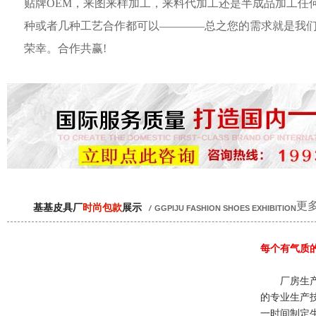
贴牌OEM，来图来样加工，来料代加工还是半成品加工任
种或者几种工艺合作都可以————总之您的需求就是我
荣幸。合作共赢!
更多
基基皮具厂
时尚包款
展示
/
GGPIJU FASHION SHOES EXHIBITION
每个有气质
厂房生产
的专业生产
一时间制定