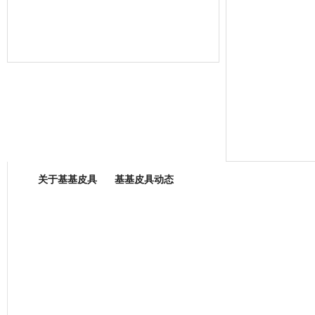
箱包专业委员会
关于基基皮具
基基皮具动态
厂营业执照