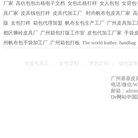
友情链接
/
LINKS
书包出纸样打版
广州皮具厂
广州定做电脑包
手袋出纸格打
袋/皮具
手袋出格箱包打板打样
一比一精仿古琦LV包包
贴牌
男包加工厂的起订量是多少
男女式皮包加工厂
贴牌手袋加工
量
手袋打样做版
包包生产厂家
帆布大包格厂
时款手袋OEM
皮包样品厂家
手机套厂商
休闲女包帆布大包
手袋出格培训
厂家
高仿包包出格电子文档
女包出格打样
女人包包
女背包
具厂家
皮具钱包打样
皮具代加工厂
时尚帆布包皮具厂家
高
版
女包打样
箱包代理加盟
帆布女包生产工厂
广州皮具加工
都区狮岭皮具厂
广州箱包打版工作室
皮包代加工厂家
手袋
州帆布包手袋加工厂
广州箱包打板
The world leather
handbag