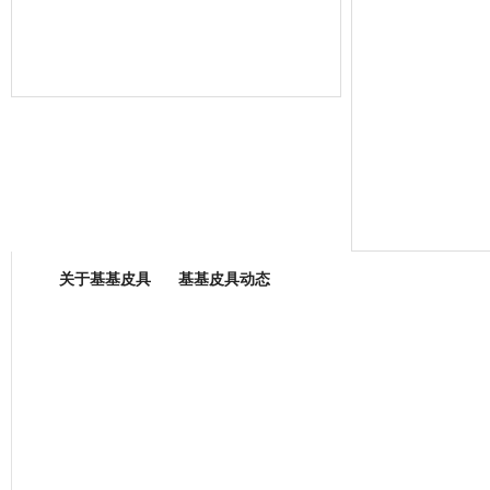
箱包专业委员会
关于基基皮具
基基皮具动态
厂营业执照