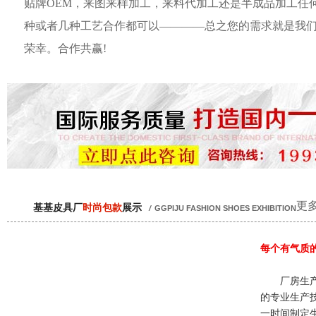
贴牌OEM，来图来样加工，来料代加工还是半成品加工任
种或者几种工艺合作都可以————总之您的需求就是我
荣幸。合作共赢!
更多
基基皮具厂
时尚包款
展示
/
GGPIJU FASHION SHOES EXHIBITION
每个有气质
厂房生产
的专业生产
一时间制定