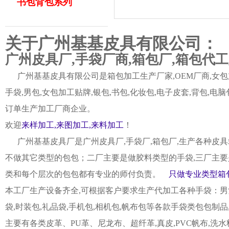
书包背包系列
关于广州基基皮具有限公司：
广州皮具厂,手袋厂商,箱包厂,箱包代
广州基基皮具有限公司是箱包加工生产厂家,OEM厂商,女包加
手袋,男包,女包加工贴牌,银包,书包,化妆包,电子皮套,背包
订单生产加工厂商企业。
欢迎
来样加工,来图加工,来料加工
！
广州基基皮具厂是广州皮具厂,手袋厂,箱包厂,生产各种皮具
不做其它类型的包包；二厂主要是做胶料类型的手袋,三厂主要
类和每个层次的包包都有专业的师付负责。
只做专业类型箱包
本工厂生产设备齐全,可根据客户要求生产代加工各种手袋：男女皮
袋,时装包,礼品袋,手机包,相机包,帆布包等各款手袋类包包制
主要有各类皮革、PU革、尼龙布、超纤革,真皮,PVC帆布,洗水