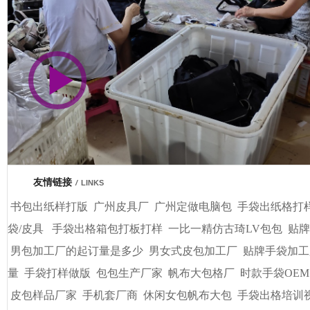
市商会会员单位
友情链接
/
LINKS
书包出纸样打版
广州皮具厂
广州定做电脑包
手袋出纸格打
袋/皮具
手袋出格箱包打板打样
一比一精仿古琦LV包包
贴牌
男包加工厂的起订量是多少
男女式皮包加工厂
贴牌手袋加工
量
手袋打样做版
包包生产厂家
帆布大包格厂
时款手袋OEM
皮包样品厂家
手机套厂商
休闲女包帆布大包
手袋出格培训