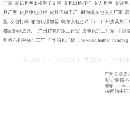
厂家
高仿包包出格电子文档
女包出格打样
女人包包
女背包
具厂家
皮具钱包打样
皮具代加工厂
时尚帆布包皮具厂家
高
版
女包打样
箱包代理加盟
帆布女包生产工厂
广州皮具加工
都区狮岭皮具厂
广州箱包打版工作室
皮包代加工厂家
手袋
州帆布包手袋加工厂
广州箱包打板
The world leather
handbag
化妆包加工
|
女包定制
|
男包定制
|
钱包定
广州基基皮
电话/微信/Wha
邮箱：admin@g
De网站中国国