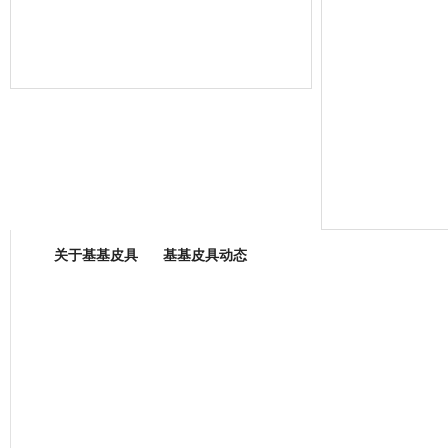
箱包专业委员会
关于基基皮具
基基皮具动态
厂营业执照