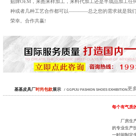
贴牌OEM，来图来样加工，来料代加工还是半成品加工任
种或者几种工艺合作都可以————总之您的需求就是我
荣幸。合作共赢!
更多
基基皮具厂
时尚包款
展示
/
GGPIJU FASHION SHOES EXHIBITION
每个有气质
厂房生产
的专业生产
一时间制定