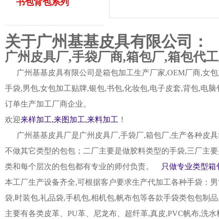
书包背包系列
关于广州基基皮具有限公司：
广州皮具厂,手袋厂商,箱包厂,箱包代
广州基基皮具有限公司是箱包加工生产厂家,OEM厂商,女包加
手袋,男包,女包加工贴牌,银包,书包,化妆包,电子皮套,背包
订单生产加工厂商企业。
欢迎
来样加工,来图加工,来料加工
！
广州基基皮具厂是广州皮具厂,手袋厂,箱包厂,生产各种皮具
不做其它类型的包包；二厂主要是做胶料类型的手袋,三厂主要
类和每个层次的包包都有专业的师付负责。
只做专业类型箱包
本工厂生产设备齐全,可根据客户要求生产代加工各种手袋：男女皮
袋,时装包,礼品袋,手机包,相机包,帆布包等各款手袋类包包制
主要有各类皮革、PU革、尼龙布、超纤革,真皮,PVC帆布,洗水