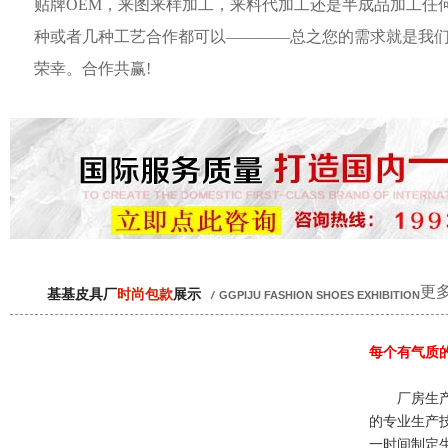
贴牌OEM，来图来样加工，来料代加工还是半成品加工任
种或者几种工艺合作都可以————总之您的需求就是我
荣幸。合作共赢!
更多
基基皮具厂
时尚包款
展示
/
GGPIJU FASHION SHOES EXHIBITION
每个有气质
厂房生产
的专业生产
一时间制定