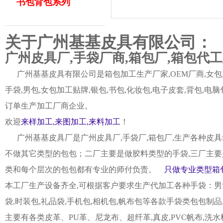
书包背包系列
关于广州基基皮具有限公司：
广州皮具厂,手袋厂商,箱包厂,箱包代
广州基基皮具有限公司是箱包加工生产厂家,OEM厂商,女包加
手袋,男包,女包加工贴牌,银包,书包,化妆包,电子皮套,背包
订单生产加工厂商企业。
欢迎
来样加工,来图加工,来料加工
！
广州基基皮具厂是广州皮具厂,手袋厂,箱包厂,生产各种皮具
不做其它类型的包包；二厂主要是做胶料类型的手袋,三厂主要
类和每个层次的包包都有专业的师付负责。
只做专业类型箱包
本工厂生产设备齐全,可根据客户要求生产代加工各种手袋：男女皮
袋,时装包,礼品袋,手机包,相机包,帆布包等各款手袋类包包制
主要有各类皮革、PU革、尼龙布、超纤革,真皮,PVC帆布,洗水