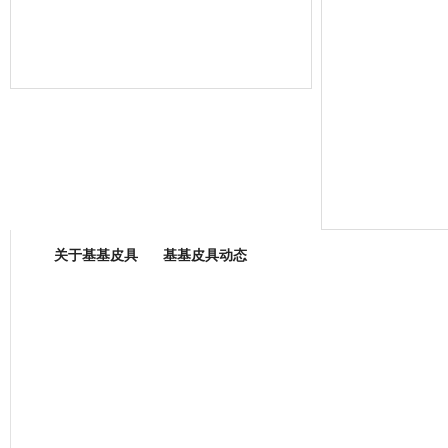
箱包专业委员会
关于基基皮具
基基皮具动态
厂营业执照