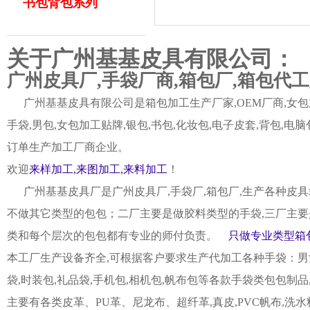
书包背包系列
关于广州基基皮具有限公司：
广州皮具厂,手袋厂商,箱包厂,箱包代
广州基基皮具有限公司是箱包加工生产厂家,OEM厂商,女包加
手袋,男包,女包加工贴牌,银包,书包,化妆包,电子皮套,背包
订单生产加工厂商企业。
欢迎
来样加工,来图加工,来料加工
！
广州基基皮具厂是广州皮具厂,手袋厂,箱包厂,生产各种皮具
不做其它类型的包包；二厂主要是做胶料类型的手袋,三厂主要
类和每个层次的包包都有专业的师付负责。
只做专业类型箱包
本工厂生产设备齐全,可根据客户要求生产代加工各种手袋：男女皮
袋,时装包,礼品袋,手机包,相机包,帆布包等各款手袋类包包制
主要有各类皮革、PU革、尼龙布、超纤革,真皮,PVC帆布,洗水