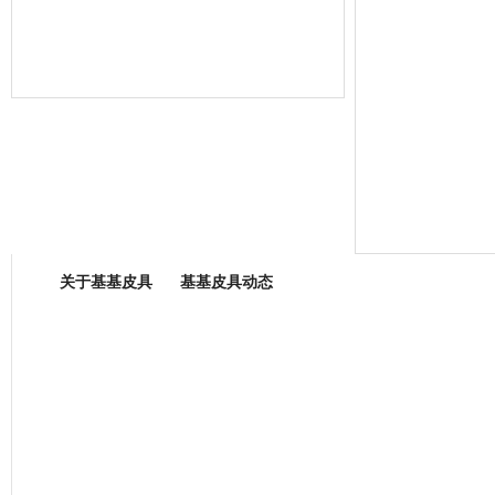
箱包专业委员会
关于基基皮具
基基皮具动态
厂营业执照